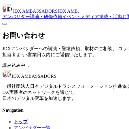
JDX AMBASSADORS
JDX AMB.
アンバサダー
講演・研修依頼
イベント
メディア掲載・活動
お
お問い合わせ
JDXアンバサダーへの講演・登壇依頼、取材のご相談、 コ
担当者より3営業日以内にご返信いたします。
読み込み中...
JDX AMBASSADORS
一般社団法人日本デジタルトランスフォーメーション推進協
DX実践者のネットワークを通じて、
日本のデジタル変革を加速します。
Navigation
トップ
アンバサダー一覧