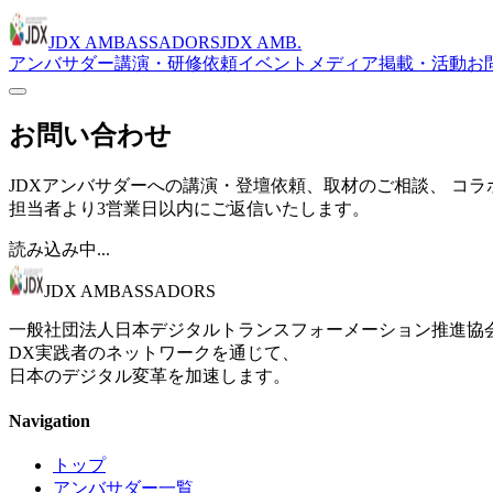
JDX AMBASSADORS
JDX AMB.
アンバサダー
講演・研修依頼
イベント
メディア掲載・活動
お
お問い合わせ
JDXアンバサダーへの講演・登壇依頼、取材のご相談、 コ
担当者より3営業日以内にご返信いたします。
読み込み中...
JDX AMBASSADORS
一般社団法人日本デジタルトランスフォーメーション推進協
DX実践者のネットワークを通じて、
日本のデジタル変革を加速します。
Navigation
トップ
アンバサダー一覧