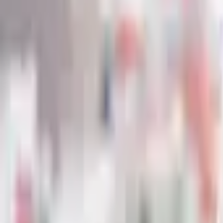
IT・通信
組織変革・文化醸成
顧客体験（CX）向上
AI活用（生成AI含